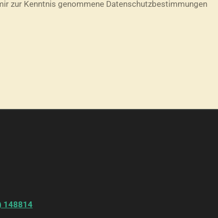
on mir zur Kenntnis genommene Datenschutzbestimmungen
) 148814